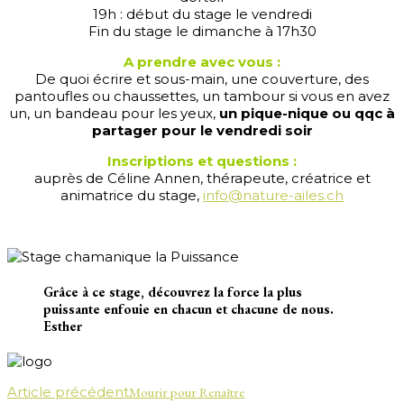
19h : début du stage le vendredi
Fin du stage le dimanche à 17h30
A prendre avec vous :
De quoi écrire et sous-main, une couverture, des
pantoufles ou chaussettes, un tambour si vous en avez
un, un bandeau pour les yeux,
un pique-nique ou qqc à
partager pour le vendredi soir
Inscriptions et questions :
auprès de Céline Annen, thérapeute, créatrice et
animatrice du stage,
info@nature-ailes.ch
Grâce à ce stage, découvrez la force la plus
puissante enfouie en chacun et chacune de nous.
Esther
Navigation
Article précédent
Mourir pour Renaître