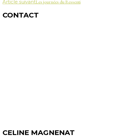
Article suivant
Les journées du Ressenti
d'article
CONTACT
Céline MAGNENAT
Naturopathe-Homéopathe
Constellations familiales
Kinésiologie-Olfactothérapie®
Diplôme fédéral - reconnue ASCA-RME
www.nature-ailes.ch
info@nature-ailes.ch
CABINETS :
Centre Holys, Rue des Bourguillards 5, 2072 Saint-Blaise
Centre Ostéopathique, Rte d'Aubonne 2, 1304 Cossonay-
Ville
SUISSE
CONTACT (PAR ECRIT) :
+41 (0)79 387 56 36
CELINE MAGNENAT