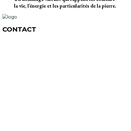
la vie, l’énergie et les particularités de la pierre.
CONTACT
Céline MAGNENAT
Naturopathe-Homéopathe
Constellations familiales
Kinésiologie-Olfactothérapie®
Diplôme fédéral - reconnue ASCA-RME
www.nature-ailes.ch
info@nature-ailes.ch
CABINETS :
Centre Holys, Rue des Bourguillards 5, 2072 Saint-Blaise
Centre Ostéopathique, Rte d'Aubonne 2, 1304 Cossonay-
Ville
SUISSE
CONTACT (PAR ECRIT) :
+41 (0)79 387 56 36