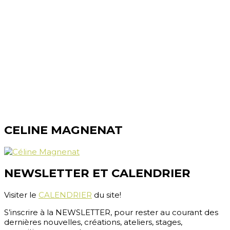
Diplôme fédéral - reconnue ASCA-RME
www.nature-ailes.ch
info@nature-ailes.ch
CABINETS :
Centre Holys, Rue des Bourguillards 5, 2072 Saint-Blaise
Centre Ostéopathique, Rte d'Aubonne 2, 1304 Cossonay-
Ville
SUISSE
CONTACT (PAR ECRIT) :
+41 (0)79 387 56 36
CELINE MAGNENAT
NEWSLETTER ET CALENDRIER
Visiter le
CALENDRIER
du site!
S’inscrire à la NEWSLETTER, pour rester au courant des
dernières nouvelles, créations, ateliers, stages,