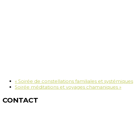
«
Soirée de constellations familiales et systémiques
Soirée méditations et voyages chamaniques
»
CONTACT
Céline MAGNENAT
Naturopathe-Homéopathe
Constellations familiales
Kinésiologie-Olfactothérapie®