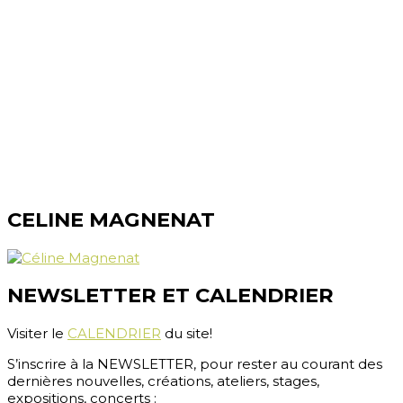
Diplôme fédéral - reconnue ASCA-RME
www.nature-ailes.ch
info@nature-ailes.ch
CABINETS :
Centre Holys, Rue des Bourguillards 5, 2072 Saint-Blaise
Centre Ostéopathique, Rte d'Aubonne 2, 1304 Cossonay-
Ville
SUISSE
CONTACT (PAR ECRIT) :
+41 (0)79 387 56 36
CELINE MAGNENAT
NEWSLETTER ET CALENDRIER
Visiter le
CALENDRIER
du site!
S’inscrire à la NEWSLETTER, pour rester au courant des
dernières nouvelles, créations, ateliers, stages,
expositions, concerts :