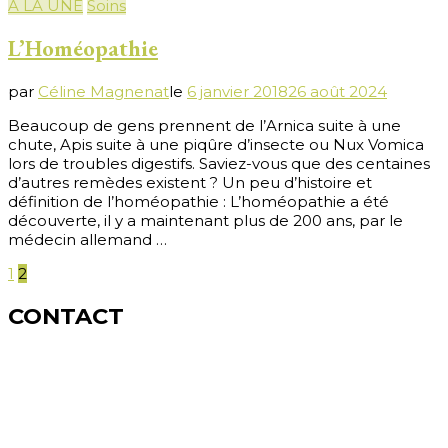
A LA UNE
Soins
L’Homéopathie
par
Céline Magnenat
le
6 janvier 2018
26 août 2024
Beaucoup de gens prennent de l’Arnica suite à une
chute, Apis suite à une piqûre d’insecte ou Nux Vomica
lors de troubles digestifs. Saviez-vous que des centaines
d’autres remèdes existent ? Un peu d’histoire et
définition de l’homéopathie : L’homéopathie a été
découverte, il y a maintenant plus de 200 ans, par le
médecin allemand …
Pagination
Page
Page
1
2
des
CONTACT
publications
Céline MAGNENAT
Naturopathe-Homéopathe
Constellations familiales
Kinésiologie-Olfactothérapie®